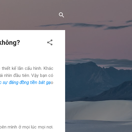
 không?
thiết kế lẫn cấu hình. Khác
ái nhìn đầu tiên. Vậy bạn có
c sự đáng đồng tiền bát gạ
o
bên mình ở mọi lúc mọi nơi.