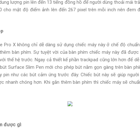
ung lượng pin lên đến 13 tiếng đồng hồ để người dùng thoải mái trải
20 cho mật độ điểm ảnh lên đến 267 pixel trên mỗi inch nên đem 
op
e Pro X không chỉ dễ dàng sử dụng chiếc máy này ở chế độ chuẩn
thêm bàn phím. Sự tuyệt vời của bàn phím chiếc máy này đã được c
i thế hệ trước. Ngay cả thiết kế phần trackpad cũng lớn hơn để dễ 
 bút Surface Slim Pen mới cho phép bút nằm gọn gàng trên bàn phí
y pin như các bút cảm ứng trước đây. Chiếc bút này sẽ giúp người 
ược nhanh chóng hơn. Khi gắn thêm bàn phím thì chiếc máy sẽ chu
m được gì