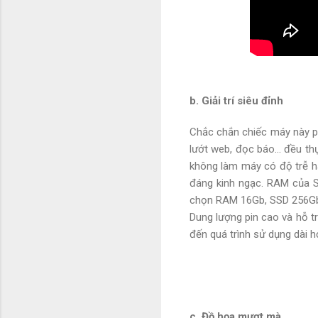
b. Giải trí siêu đỉnh
Chắc chắn chiếc máy này ph
lướt web, đọc báo... đều t
không làm máy có độ trễ ha
đáng kinh ngạc. RAM của S
chọn RAM 16Gb, SSD 256Gb
Dung lượng pin cao và hỗ t
đến quá trình sử dụng dài h
c. Đồ họa mượt mà