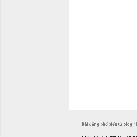
é
t
Bài đăng phổ biến từ blog n