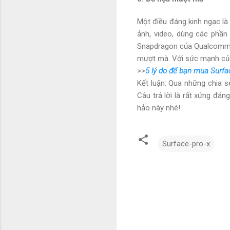
Một điều đáng kinh ngạc là
ảnh, video, dùng các phần 
Snapdragon của Qualcomm v
mượt mà. Với sức mạnh của 
>>
5 lý do để bạn mua Surf
Kết luận: Qua những chia s
Câu trả lời là rất xứng đá
hảo này nhé!
Surface-pro-x
N
h
ậ
n
x