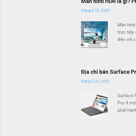
Màn hình HDR là gì? P
tháng 6 15, 2023
Màn hình 
trực tiếp
đến với c
người dù
hay gamep
thiết bị 
Cùng Surf
Địa chỉ bán Surface Pr
đây nhé!
tháng 3 22, 2023
rộng). Là
thực nhất
Surface 
Pro 9 mớ
phát hàn
lượng hiể
được ngư
thời điểm