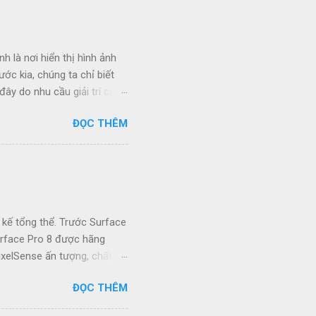
h là nơi hiển thị hình ảnh
ước kia, chúng ta chỉ biết
ây do nhu cầu giải trí của
 về hiệu năng, cốt truyện
ĐỌC THÊM
tiêu chuẩn chung cho các
i. Vậy màn hình HDR là gì ?
các loại màn hình ngay sau
ge (dải tương phản động
sự hiển thị sắc nét trung
 kế tổng thể. Trước Surface
urface Pro 8 được hãng
ixelSense ấn tượng, chất
 Surface Pro 8 vẫn luôn
ĐỌC THÊM
 có cấu hình mạnh nhất vào
thứ như thiết kế, cổng kết