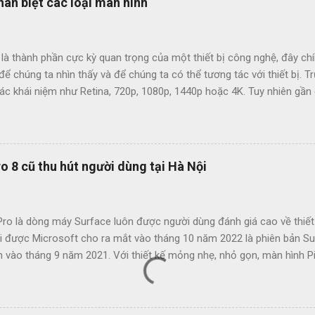
hân biệt các loại màn hình
là thành phần cực kỳ quan trọng của một thiết bị công nghệ, đây chín
 để chúng ta nhìn thấy và để chúng ta có thể tương tác với thiết bị. Tr
ác khái niệm như Retina, 720p, 1080p, 1440p hoặc 4K. Tuy nhiên gần đ
ng tăng cao đối với các tựa game AAA, cũng như các đòi hỏi cao hơn
lay,.... và đặc biệt là chất lượng hình ảnh, đồ họa. Để nâng cao về 
cao cấp, đáp ứng hiển thị tuyệt vời hơn, công nghệ HDR đã được ra đờ
ace Việt tìm hiểu chi tiết về công nghệ màn hình HDR và phân biệt 
o 8 cũ thu hút người dùng tại Hà Nội
 1/ Màn hình HDR là gì? HDR là viết tắt của cụm từ High Dynamic Ran
 công nghệ kỹ thuật giúp các chi tiết hình ảnh trên màn hình có được 
. Nhờ có các tập hợp kỹ thuật chỉnh sửa để tái tạo các vùng sán...
Pro là dòng máy Surface luôn được người dùng đánh giá cao về thiết
i được Microsoft cho ra mắt vào tháng 10 năm 2022 là phiên bản S
h vào tháng 9 năm 2021. Với thiết kế mỏng nhẹ, nhỏ gọn, màn hình P
n thị hình ảnh rõ nét, trung thực, tạo cảm nhận thị giác tốt. Đến nay
ời dùng quan tâm. Surface Pro 8 là thế hệ Surface Pro được cho là
 đó. Máy có nhiều sự thay đổi so với các phiên bản trước đó về mọi 