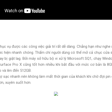
ục vụ được các công việc giải trí rất dễ dàng. Chẳng hạn như nghe
hực hiện nhanh chóng. Thẩm chí người dùng có thể mở cả chục cửa s
y bị giật lag. Bởi máy sở hữu bộ vi xử lý Microsoft SQ1, chạy Win
urface Pro X cũng tốt hơn nhiều khi bắt đầu với mức cơ bản là 8
 và lên đến 512GB.
rợ sạc nhanh nên không làm mất thời gian của khách khi chờ đợi p
ơn, xuyên suốt hơn.