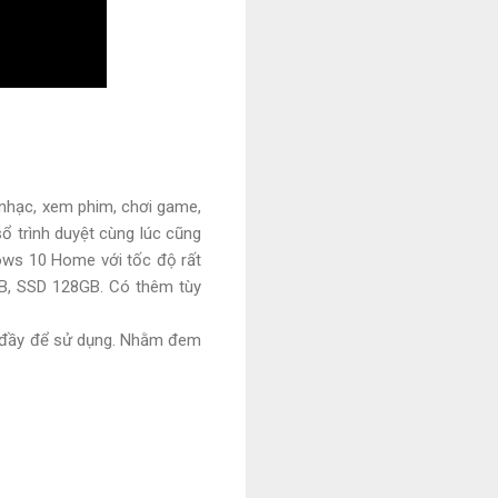
 nhạc, xem phim, chơi game,
ổ trình duyệt cùng lúc cũng
dows 10 Home với tốc độ rất
GB, SSD 128GB. Có thêm tùy
in đầy để sử dụng. Nhằm đem