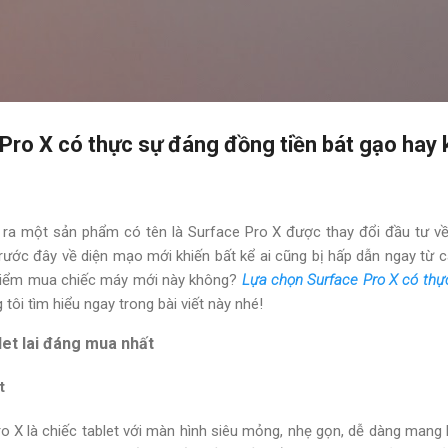
Chuyển đến nội dung chính
Pro X có thực sự đáng đồng tiền bát gạo hay
 ra một sản phẩm có tên là Surface Pro X được thay đổi đầu tư về 
rước đây về diện mạo mới khiến bất kể ai cũng bị hấp dẫn ngay từ c
 hiểm mua chiếc máy mới này không?
Lựa chọn Surface Pro X có thự
ôi tìm hiểu ngay trong bài viết này nhé!
let lai đáng mua nhất
t
o X là chiếc tablet với màn hình siêu mỏng, nhẹ gọn, dễ dàng mang 