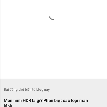
é
t
Bài đăng phổ biến từ blog này
Màn hình HDR là gì? Phân biệt các loại màn
hình