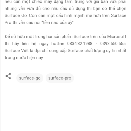
nếu cần một chiếc máy dạng tầm trung với giá bán vừa phải
nhưng vẫn vừa đủ cho nhu cầu sử dụng thì bạn có thể chọn
Surface Go. Còn cần một cấu hình mạnh mẽ hơn trên Surface
Pro thì vẫn câu nói “tiền nào của ấy”.
Để sở hữu một trong hai sản phẩm Surface trên của Microsoft
thì hãy liên hệ ngay hotline 0834.82.1988 - 0393.550.555.
Surface Việt là địa chỉ cung cấp Surface chất lượng uy tín nhất
trong nước hiện nay.
surface-go
surface-pro
N
h
ậ
n
x